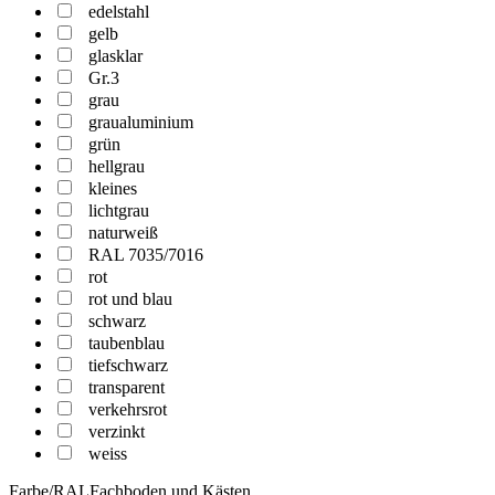
edelstahl
gelb
glasklar
Gr.3
grau
graualuminium
grün
hellgrau
kleines
lichtgrau
naturweiß
RAL 7035/7016
rot
rot und blau
schwarz
taubenblau
tiefschwarz
transparent
verkehrsrot
verzinkt
weiss
Farbe/RALFachboden und Kästen.