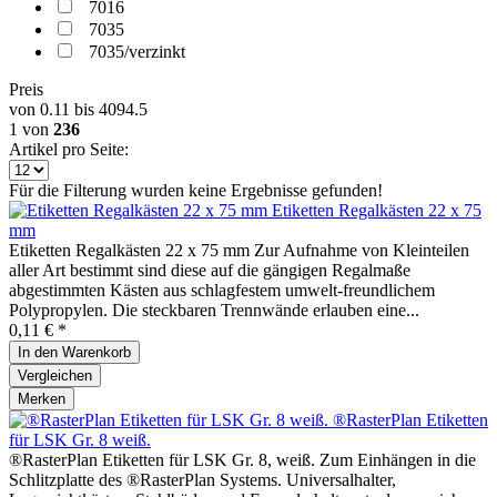
7016
7035
7035/verzinkt
Preis
von
0.11
bis
4094.5
1
von
236
Artikel pro Seite:
Für die Filterung wurden keine Ergebnisse gefunden!
Etiketten Regalkästen 22 x 75
mm
Etiketten Regalkästen 22 x 75 mm Zur Aufnahme von Kleinteilen
aller Art bestimmt sind diese auf die gängigen Regalmaße
abgestimmten Kästen aus schlagfestem umwelt-freundlichem
Polypropylen. Die steckbaren Trennwände erlauben eine...
0,11 € *
In den
Warenkorb
Vergleichen
Merken
®RasterPlan Etiketten
für LSK Gr. 8 weiß.
®RasterPlan Etiketten für LSK Gr. 8, weiß. Zum Einhängen in die
Schlitzplatte des ®RasterPlan Systems. Universalhalter,