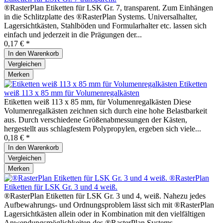
®RasterPlan Etiketten für LSK Gr. 7, transparent. Zum Einhängen
in die Schlitzplatte des ®RasterPlan Systems. Universalhalter,
Lagersichtkästen, Stahlböden und Formularhalter etc. lassen sich
einfach und jederzeit in die Prägungen der...
0,17 € *
In den
Warenkorb
Vergleichen
Merken
Etiketten
weiß 113 x 85 mm für Volumenregalkästen
Etiketten weiß 113 x 85 mm, für Volumenregalkästen Diese
Volumenregalkästen zeichnen sich durch eine hohe Belastbarkeit
aus. Durch verschiedene Größenabmessungen der Kästen,
hergestellt aus schlagfestem Polypropylen, ergeben sich viele...
0,18 € *
In den
Warenkorb
Vergleichen
Merken
®RasterPlan
Etiketten für LSK Gr. 3 und 4 weiß.
®RasterPlan Etiketten für LSK Gr. 3 und 4, weiß. Nahezu jedes
Aufbewahrungs- und Ordnungsproblem lässt sich mit ®RasterPlan
Lagersichtkästen allein oder in Kombination mit den vielfältigen
Anwendungsmöglichkeiten des ®RasterPlan Systems...