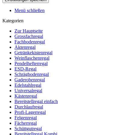
Menü schließen
Kategorien
Zur Hauptseite
Grossfachregal
Fachbodenregal
Aktenregal
Getränkekistenregal
Weinflaschenregal
Pendelhefterregal
ESD-Regal
Schrägbodenregal
Gaderobenregal
Edelstahlregal
Universalregal
Kästenregal
Bereitstellregal einfach
Durchlaufregal
Profi-Lagerregal
Felgenregal
Fächerregal
Schüttgutregal
Bereitstellregal Kombi