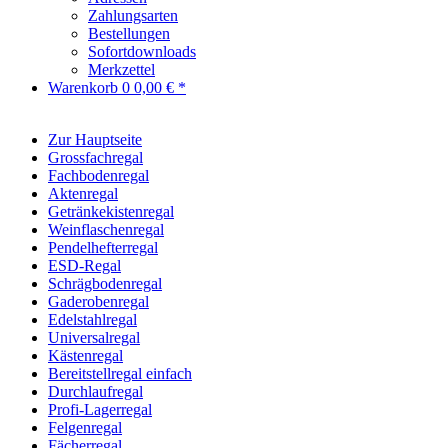
Zahlungsarten
Bestellungen
Sofortdownloads
Merkzettel
Warenkorb
0
0,00 € *
Zur Hauptseite
Grossfachregal
Fachbodenregal
Aktenregal
Getränkekistenregal
Weinflaschenregal
Pendelhefterregal
ESD-Regal
Schrägbodenregal
Gaderobenregal
Edelstahlregal
Universalregal
Kästenregal
Bereitstellregal einfach
Durchlaufregal
Profi-Lagerregal
Felgenregal
Fächerregal