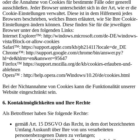
oder die Annahme von Cookies für bestimmte Fälle oder generell
ausschließen. Jeder Browser unterscheidet sich in der Art, wie er die
Cookie-Einstellungen verwaltet. Diese ist in dem Hilfemenü jedes
Browsers beschrieben, welches Ihnen erläutert, wie Sie Ihre Cookie-
Einstellungen ändern können. Diese finden Sie für die jeweiligen
Browser unter den folgenden Links:
Internet Explorer™: http://windows.microsoft.com/de-DE/windows-
vista/Block-or-allow-cookies
Safari™: https://support.apple.com/kb/ph21411?locale=de_DE
Chrome™: http://support.google.com/chrome/bin/answer.py?
hl=de&hlrm=en&answer=95647
Firefox™ https://support.mozilla.org/de/kb/cookies-erlauben-und-
ablehnen
Opera™ : http://help.opera.com/Windows/10.20/de/cookies.html
Bei der Nichtannahme von Cookies kann die Funktionalität unserer
Website eingeschränkt sein.
6. Kontaktmöglichkeiten und Ihre Rechte
Als Betroffener haben Sie folgende Rechte:
gemäß Art. 15 DSGVO das Recht, in dem dort bezeichneten
Umfang Auskunft über Ihre von uns verarbeiteten
personenbezogenen Daten zu verlangen;