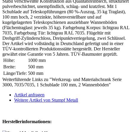
Stabil verschweißte Konstruktion aus Qualitätsfeinblech, strukturiert
pulverbeschichtet, unempfindlich, schlag- und kratzfest. Mit 1
Schublade auf Teleskopführungen (80 %-Auszug, 35 kg Traglast),
100 mm hoch, 2 verzinkte, höhenverstellbare und auf
kugelgelagerten Teleskopschienen ausziehbare Wannenböden
(Flächentraglast: jeweils 35 kg). Farbgebung Korpus: lichtgrau RAL
7035, Farbgebung Tür: lichtgrau RAL 7035. Flügeltür mit
Drehgriff-Zylinderschloss, Dreipunktverriegelung, zwei Schlüssel.
Der Artikel wird vollständig in Deutschland gefertigt und in einer
TÜV-kontrollierten Produktionsstätte hergestellt. Der Hersteller
gewährt eine Garantie von 5 Jahren. TÜV-Baumuster geprüft.
Höhe:
1000 mm
Breite:
500 mm
Länge/Tiefe:
500 mm
Weiterführende Links zu "Werkzeug- und Materialschrank Serie
3000, 7035/7035, 1 Schublade 100 mm, 2 Wannenböden"
Artikel anfragen
Weitere Artikel von Stumpf Metall
Herstellerinformationen: